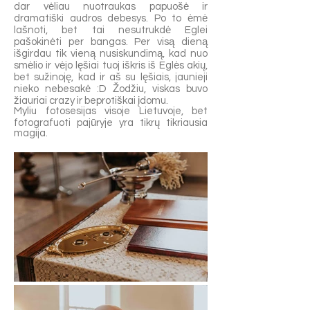
dar vėliau nuotraukas papuošė ir
dramatiški audros debesys. Po to ėmė
lašnoti, bet tai nesutrukdė Eglei
pašokinėti per bangas. Per visą dieną
išgirdau tik vieną nusiskundimą, kad nuo
smėlio ir vėjo lęšiai tuoj iškris iš Eglės akių,
bet sužinoję, kad ir aš su lęšiais, jaunieji
nieko nebesakė :D Žodžiu, viskas buvo
žiauriai crazy ir beprotiškai įdomu.
Myliu fotosesijas visoje Lietuvoje, bet
fotografuoti pajūryje yra tikrų tikriausia
magija.