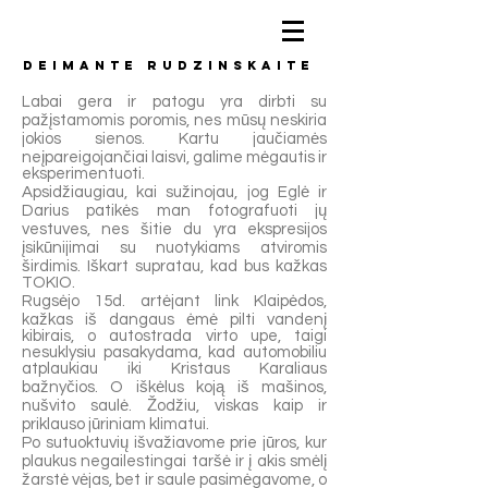
DEIMANTE
RUDZINSKAITE
Labai gera ir patogu yra dirbti su
pažįstamomis poromis, nes mūsų neskiria
jokios sienos. Kartu jaučiamės
neįpareigojančiai laisvi, galime mėgautis ir
eksperimentuoti.
Apsidžiaugiau, kai sužinojau, jog Eglė ir
Darius patikės man fotografuoti jų
vestuves, nes šitie du yra ekspresijos
įsikūnijimai su nuotykiams atviromis
širdimis. Iškart supratau, kad bus kažkas
TOKIO.
Rugsėjo 15d. artėjant link Klaipėdos,
kažkas iš dangaus ėmė pilti vandenį
kibirais, o autostrada virto upe, taigi
nesuklysiu pasakydama, kad automobiliu
atplaukiau iki Kristaus Karaliaus
bažnyčios. O iškėlus koją iš mašinos,
nušvito saulė. Žodžiu, viskas kaip ir
priklauso jūriniam klimatui.
Po sutuoktuvių išvažiavome prie jūros, kur
plaukus negailestingai taršė ir į akis smėlį
žarstė vėjas, bet ir saule pasimėgavome, o